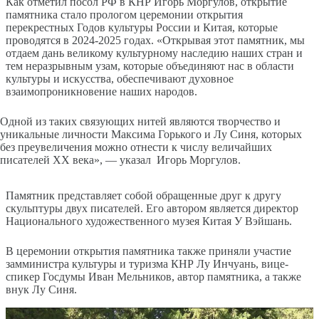
Как отметил посол РФ в КНР Игорь Моргулов, открытие
памятника стало прологом церемонии открытия
перекрестных Годов культуры России и Китая, которые
проводятся в 2024-2025 годах. «Открывая этот памятник, мы
отдаем дань великому культурному наследию наших стран и
тем неразрывным узам, которые объединяют нас в области
культуры и искусства, обеспечивают духовное
взаимопроникновение наших народов.
Одной из таких связующих нитей являются творчество и
уникальные личности Максима Горького и Лу Синя, которых
без преувеличения можно отнести к числу величайших
писателей ХХ века», — указал Игорь Моргулов.
Памятник представляет собой обращенные друг к другу
скульптуры двух писателей. Его автором является директор
Национального художественного музея Китая У Вэйшань.
В церемонии открытия памятника также приняли участие
замминистра культуры и туризма КНР Лу Инчуань, вице-
спикер Госдумы Иван Мельников, автор памятника, а также
внук Лу Синя.